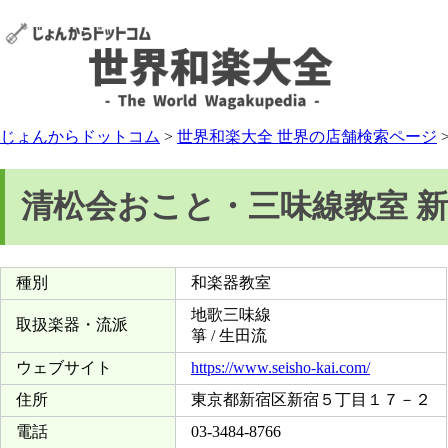
じょんからドットコム
>
世界和楽大全 世界の店舗検索ページ
清松会おこと・三味線教室 
種別
和楽器教室
地歌三味線
取扱楽器・流派
箏 / 生田流
ウェブサイト
https://www.seisho-kai.com/
住所
東京都新宿区新宿５丁目１７－２
電話
03-3484-8766