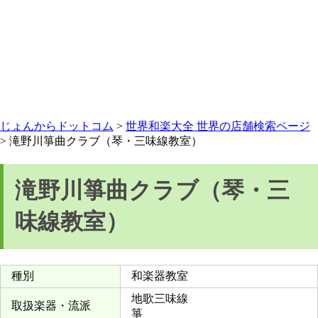
じょんからドットコム
>
世界和楽大全 世界の店舗検索ページ
> 滝野川箏曲クラブ（琴・三味線教室）
滝野川箏曲クラブ（琴・三
味線教室）
種別
和楽器教室
地歌三味線
取扱楽器・流派
箏