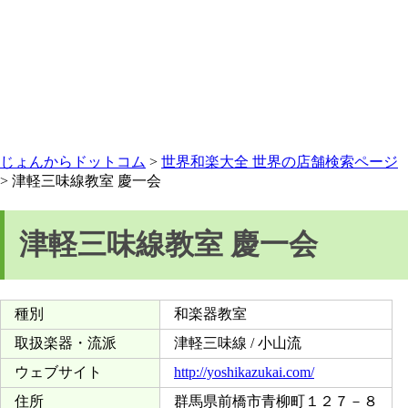
じょんからドットコム
>
世界和楽大全 世界の店舗検索ページ
> 津軽三味線教室 慶一会
津軽三味線教室 慶一会
種別
和楽器教室
取扱楽器・流派
津軽三味線 / 小山流
ウェブサイト
http://yoshikazukai.com/
住所
群馬県前橋市青柳町１２７－８