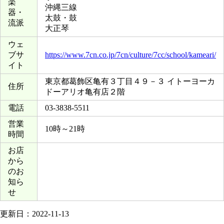
楽
沖縄三線
器・
太鼓・鼓
流派
大正琴
ウェ
ブサ
https://www.7cn.co.jp/7cn/culture/7cc/school/kameari/
イト
東京都葛飾区亀有３丁目４９－３ イトーヨーカ
住所
ドーアリオ亀有店２階
電話
03-3838-5511
営業
10時～21時
時間
お店
から
のお
知ら
せ
更新日：2022-11-13